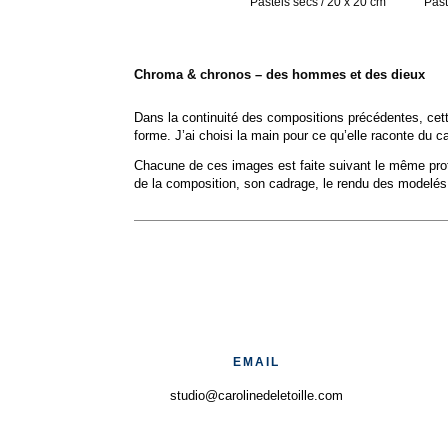
Pastels secs / 20 x 20 cm
Past
Chroma & chronos – des hommes et des dieux
Dans la continuité des compositions précédentes, cett
forme. J’ai choisi la main pour ce qu’elle raconte du car
Chacune de ces images est faite suivant le même proto
de la composition, son cadrage, le rendu des modelés, 
EMAIL
studio@carolinedeletoille.com