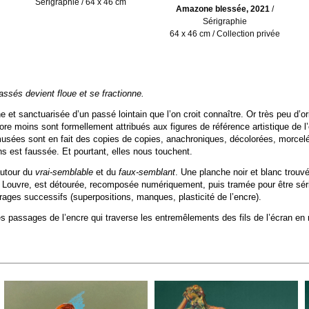
Sérigraphie / 64 x 46 cm
Amazone blessée, 2021
/
Sérigraphie
64 x 46 cm / Collection privée
ssés devient floue et se fractionne.
 sanctuarisée d’un passé lointain que l’on croit connaître. Or très peu d’or
core moins sont formellement attribués aux figures de référence artistique de 
sées sont en fait des copies de copies, anachroniques, décolorées, morcelées
ons est faussée. Et pourtant, elles nous touchent.
autour du
vrai-semblable
et du
faux-semblant
. Une planche noir et blanc trou
 Louvre, est détourée, recomposée numériquement, puis tramée pour être séri
crages successifs (superpositions, manques, plasticité de l’encre).
des passages de l’encre qui traverse les entremêlements des fils de l’écran en