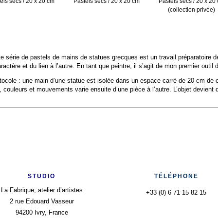
els secs / 20 x 20 cm
Pastels secs / 20 x 20 cm
Pastels secs / 20 x 20
(collection privée)
e série de pastels de mains de statues grecques est un travail préparatoire d
actère et du lien à l’autre. En tant que peintre, il s’agit de mon premier outil d
cole : une main d’une statue est isolée dans un espace carré de 20 cm de côt
couleurs et mouvements varie ensuite d’une pièce à l’autre. L’objet devient d
STUDIO
TÉLÉPHONE
La Fabrique, atelier d’artistes
+33 (0) 6 71 15 82 15
2 rue Edouard Vasseur
94200 Ivry, France