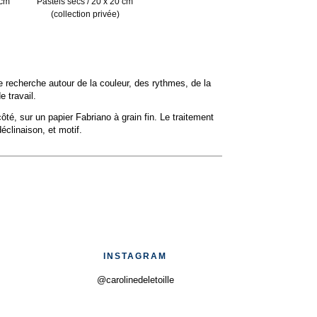
 cm
Pastels secs / 20 x 20 cm
(collection privée)
e recherche autour de la couleur, des rythmes, de la
e travail.
é, sur un papier Fabriano à grain fin. Le traitement
éclinaison, et motif.
INSTAGRAM
@carolinedeletoille