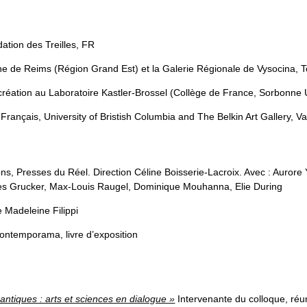
dation des Treilles, FR
e de Reims (Région Grand Est) et la Galerie Régionale de Vysocina, 
-création au Laboratoire Kastler-Brossel (Collège de France, Sorbonne
 Français, University of Bristish Columbia and The Belkin Art Gallery,
ons
,
Presses du Réel. Direction Céline Boisserie-Lacroix. Avec : Aurore 
ules Grucker, Max-Louis Raugel, Dominique Mouhanna, Elie During
e Madeleine Filippi
Kontemporama, livre d’exposition
uantiques : arts et sciences en dialogue »
Intervenante du colloque,
réu