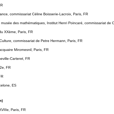
FR
ance, commissariat Céline Boisserie-Lacroix, Paris, FR
 musée des mathématiques, Institut Henri Poincaré, commissariat de Cé
 du XXème, Paris, FR
 & Culture, commissariat de Petre Hermann, Paris, FR
cquaire Miromesnil, Paris, FR
eville-Carteret, FR
12e, FR
 FR
celone, ES
n)
XVIIIe, Paris, FR