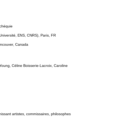
Tchéquie
 Université, ENS, CNRS), Paris, FR
 Vancouver, Canada
Young, Céline Boisserie-Lacroix, Caroline
nissant artistes, commissaires, philosophes