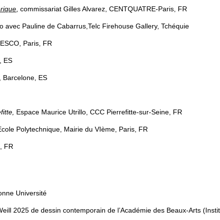
rique
, commissariat Gilles Alvarez, CENTQUATRE-Paris, FR
 avec Pauline de Cabarrus,Telc Firehouse Gallery, Tchéquie
SCO, Paris, FR
e, ES
l, Barcelone, ES
fitte,
Espace Maurice Utrillo, CCC Pierrefitte-sur-Seine, FR
Ecole Polytechnique, Mairie du VIème, Paris, FR
, FR​
onne Université
Weill 2025 de dessin contemporain de l’Académie des Beaux-Arts (Insti