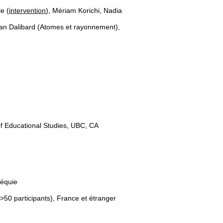
e (
intervention
), Mériam Korichi, Nadia
 Jean Dalibard (Atomes et rayonnement),
of Educational Studies, UBC, CA
héquie
 >50 participants), France et étranger