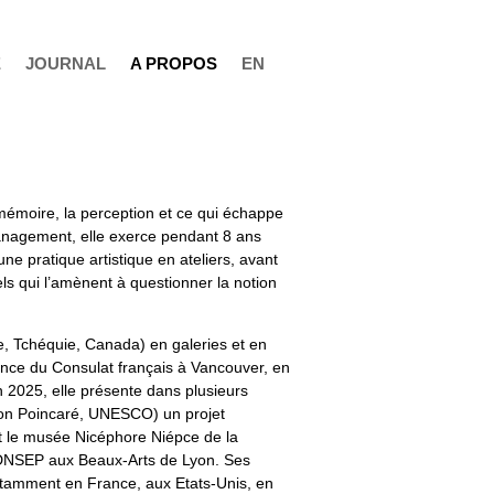
E
JOURNAL
A PROPOS
EN
a mémoire, la perception et ce qui échappe
nagement, elle exerce pendant 8 ans
une pratique artistique en ateliers, avant
s qui l’amènent à questionner la notion
e, Tchéquie, Canada) en galeries et en
dence du Consulat français à Vancouver, en
En 2025, elle présente dans plusieurs
son Poincaré, UNESCO) un projet
t le musée Nicéphore Niépce de la
 DNSEP aux Beaux-Arts de Lyon. Ses
 notamment en France, aux Etats-Unis, en