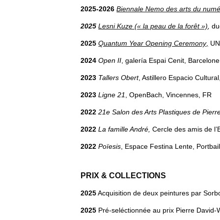
2025-2026
Biennale Nemo des arts du numé
2025
Lesni Kuze (« la peau de la forêt »)
,
duo
2025
Quantum Year Opening Ceremony
,
UNE
2024
Open II
, galería Espai Cenit, Barcelon
2023
Tallers Obert
, Astillero Espacio Cultura
2023
Ligne 21
, OpenBach, Vincennes, FR
2022
21e Salon des Arts Plastiques de Pierre
2022
La famille André,
Cercle des amis de l’
2022
Poïesis
, Espace Festina Lente, Portbail
PRIX & COLLECTIONS
2025
Acquisition de deux peintures par Sorb
2025
Pré-seléctionnée au prix Pierre David-