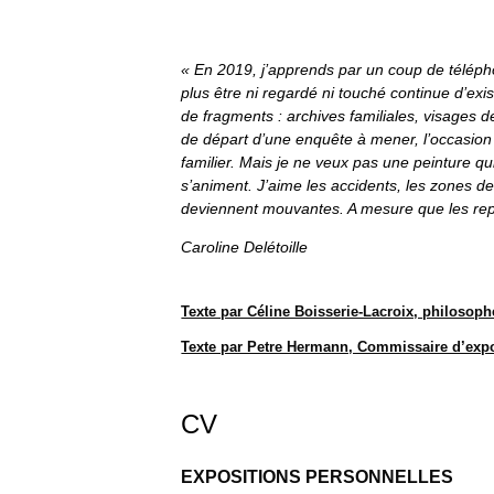
« En 2019, j’apprends par un coup de téléphon
plus être ni regardé ni touché continue d’ex
de fragments : archives familiales, visages
de départ d’une enquête à mener, l’occasion de
familier. Mais je ne veux pas une peinture qu
s’animent. J’aime les accidents, les zones d
deviennent mouvantes. A mesure que les repèr
Caroline Delétoille
Texte par Céline Boisserie-Lacroix​, philos
Texte par Petre Hermann, Commissaire d’expo
CV
EXPOSITIONS PERSONNELLES