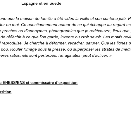
Espagne et en Suède.
e que la maison de famille a été vidée la veille et son contenu jeté. P
ister en moi. Ce questionnement autour de ce qui échappe au regard est
 de proches ou d’anonymes, photographies que je redécouvre, lieux que
 réfléchir à ce que l’on garde, invente ou croit savoir. Les motifs revien
i reproduise. Je cherche à déformer, recadrer, saturer. Que les lignes p
e flou. Rouler l’image sous la presse, ou superposer les strates de med
es rationnels sont perturbés, l’imagination peut s’activer. »
ophe EHESS/ENS et commissaire d’exposition
sition