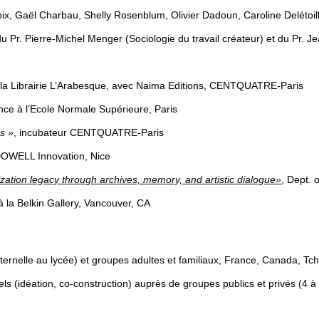
roix, Gaël Charbau, Shelly Rosenblum, Olivier Dadoun, Caroline Delétoill
 du Pr. Pierre-Michel Menger (Sociologie du travail créateur) et du Pr.
la Librairie L’Arabesque, avec Naima Editions, CENTQUATRE-Paris
nce à l’Ecole Normale Supérieure, Paris
es »
, incubateur CENTQUATRE-Paris
DOWELL Innovation, Nice
ization legacy through archives, memory, and artistic dialogue»
, Dept. 
 la Belkin Gallery, Vancouver, CA
aternelle au lycée) et groupes adultes et familiaux, France, Canada, Tc
els (idéation, co-construction) auprès de groupes publics et privés (4 à