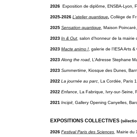
2026
Exposition de diplôme, ENSBA-Lyon, 
2025-2026
L’atelier quantique
,
Collège de Fr
2025
Sensation quantique
, Maison Poincaré,
2023
In & Out
, salon d’honneur de la mairie
2023
Macte animo !
, galerie de l’IESA Arts
2023
Along the road
, L’Adresse Stephane Ma
2023
Summertime
, Kiosque des Dunes, Barn
2022
La journée au parc
, La Cordée, Paris 
2022
Enfance
, La Fabrique, Ivry-sur-Seine,
2021
Incipit
, Gallery Opening Canyelles, Bar
EXPOSITIONS COLLECTIVES
(sélectio
2026
Festival Paris des Sciences
, Mairie du 